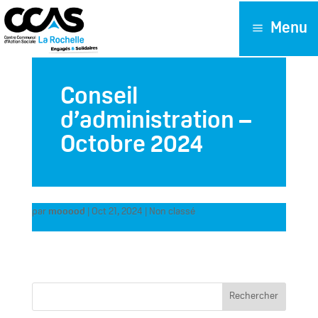
Menu
Conseil
d’administration –
Octobre 2024
par
mooood
|
Oct 21, 2024
| Non classé