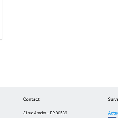
Contact
Suiv
31 rue Amelot – BP 80536
Actua