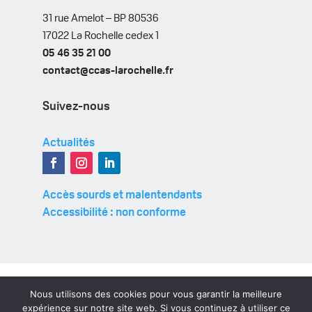
31 rue Amelot – BP 80536
17022 La Rochelle cedex 1
05 46 35 21 00
contact@ccas-larochelle.fr
Suivez-nous
Actualités
Accès sourds et malentendants
Accessibilité : non conforme
Nous utilisons des cookies pour vous garantir la meilleure
©Copyright 2021 – Créé par
Mooood agence digitale
expérience sur notre site web. Si vous continuez à utiliser ce